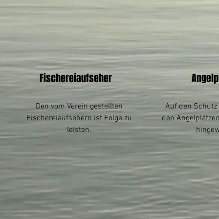
Fischereiaufseher
Angelp
Den vom Verein gestellten
Auf den Schutz
Fischereiaufsehern ist Folge zu
den Angelplätze
leisten.
hingew