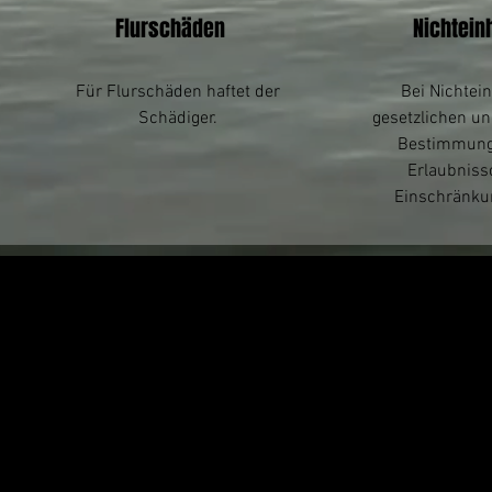
Flurschäden
Nichtein
Für Flurschäden haftet der
Bei Nichtei
Schädiger.
gesetzlichen u
Bestimmung
Erlaubniss
Einschränku